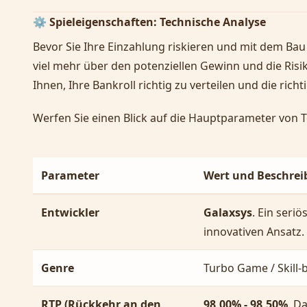
⚙️ Spieleigenschaften: Technische Analyse
Bevor Sie Ihre Einzahlung riskieren und mit dem Bau 
viel mehr über den potenziellen Gewinn und die Risi
Ihnen, Ihre Bankroll richtig zu verteilen und die richt
Werfen Sie einen Blick auf die Hauptparameter von 
Parameter
Wert und Beschre
Entwickler
Galaxsys
. Ein seri
innovativen Ansatz.
Genre
Turbo Game / Skill-b
RTP (Rückkehr an den
98,00% - 98,50%
. D