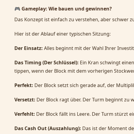
🎮 Gameplay: Wie bauen und gewinnen?
Das Konzept ist einfach zu verstehen, aber schwer zu
Hier ist der Ablauf einer typischen Sitzung:
Der Einsatz:
Alles beginnt mit der Wahl Ihrer Invest
Das Timing (Der Schlüssel):
Ein Kran schwingt einen 
tippen, wenn der Block mit dem vorherigen Stockwerk
Perfekt:
Der Block setzt sich gerade auf, der Multiplik
Versetzt:
Der Block ragt über. Der Turm beginnt zu w
Verfehlt:
Der Block fällt ins Leere. Der Turm stürzt ei
Das Cash Out (Auszahlung):
Das ist der Moment der