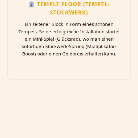
🏛️ TEMPLE FLOOR (TEMPEL-
STOCKWERK)
Ein seltener Block in Form eines schönen
Tempels. Seine erfolgreiche Installation startet
ein Mini-Spiel (Glücksrad), wo man einen
sofortigen Stockwerk-Sprung (Multiplikator-
Boost) oder einen Geldpreis erhalten kann.