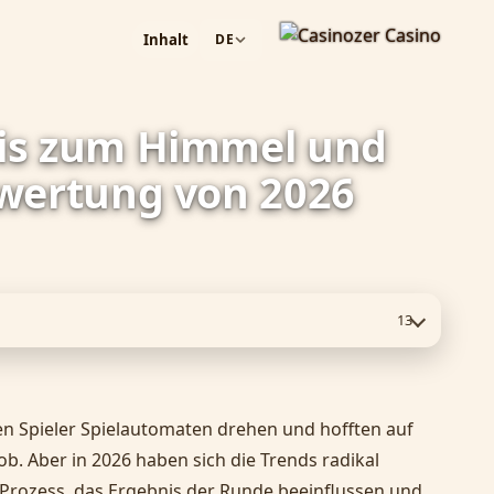
Inhalt
DE
bis zum Himmel und
ewertung von 2026
13
ßen Spieler Spielautomaten drehen und hofften auf
ob. Aber in 2026 haben sich die Trends radikal
rozess, das Ergebnis der Runde beeinflussen und