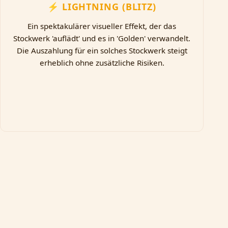
⚡ LIGHTNING (BLITZ)
Ein spektakulärer visueller Effekt, der das
Stockwerk 'auflädt' und es in 'Golden' verwandelt.
Die Auszahlung für ein solches Stockwerk steigt
erheblich ohne zusätzliche Risiken.