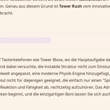
aben. Genau aus diesem Grund ist
Tower Rush
vom innovativ
bracht.
auf Tastentelefonen wie Tower Bloxx, wo die Hauptaufgabe 
d dabei versuchte, die instabile Struktur nicht zum Einstu
elwelt angepasst, eine moderne Physik-Engine hinzugefügt,
olut nicht für diejenigen geeignet, die einfach nur einen "
, Reaktion und Fähigkeit ab, rechtzeitig aufzuhören. Das Ad
n beginnt, und die einzigartigen Boni lassen Sie sich auch 