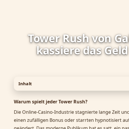
Tower Rush von Ga
kassiere das Gel
Inhalt
Warum spielt jeder Tower Rush?
Die Online-Casino-Industrie stagnierte lange Zeit u
einen zufälligen Bonus oder starrten hypnotisiert auf
geändert. Das moderne Publikum hat es satt, ein pas