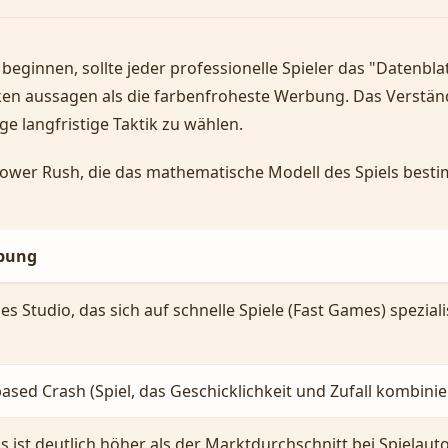
beginnen, sollte jeder professionelle Spieler das "Datenbl
ken aussagen als die farbenfroheste Werbung. Das Verständn
ige langfristige Taktik zu wählen.
Tower Rush, die das mathematische Modell des Spiels best
ibung
öses Studio, das sich auf schnelle Spiele (Fast Games) spezia
ased Crash (Spiel, das Geschicklichkeit und Zufall kombinier
as ist deutlich höher als der Marktdurchschnitt bei Spiela