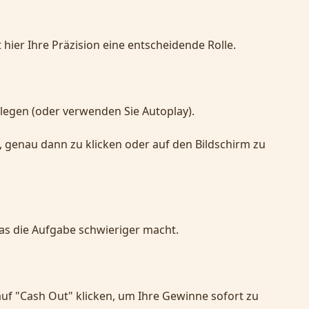
hier Ihre Präzision eine entscheidende Rolle.
ulegen (oder verwenden Sie Autoplay).
s, genau dann zu klicken oder auf den Bildschirm zu
as die Aufgabe schwieriger macht.
uf "Cash Out" klicken, um Ihre Gewinne sofort zu