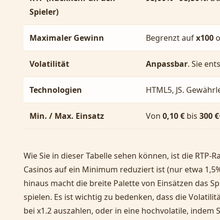
Spieler)
Maximaler Gewinn
Begrenzt auf
x100
o
Volatilität
Anpassbar
. Sie en
Technologien
HTML5, JS. Gewährle
Min. / Max. Einsatz
Von
0,10 €
bis
300 €
Wie Sie in dieser Tabelle sehen können, ist die RTP-
Casinos auf ein Minimum reduziert ist (nur etwa 1,5%
hinaus macht die breite Palette von Einsätzen das Sp
spielen. Es ist wichtig zu bedenken, dass die Volatili
bei x1.2 auszahlen, oder in eine hochvolatile, indem S