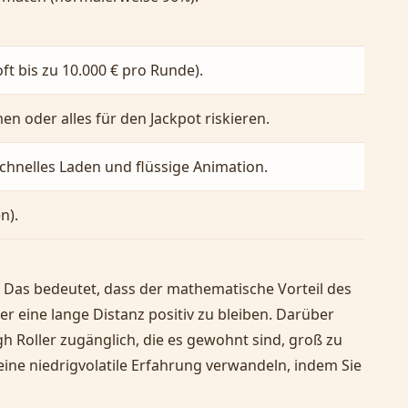
ft bis zu 10.000 € pro Runde).
en oder alles für den Jackpot riskieren.
schnelles Laden und flüssige Animation.
n).
e. Das bedeutet, dass der mathematische Vorteil des
r eine lange Distanz positiv zu bleiben. Darüber
gh Roller zugänglich, die es gewohnt sind, groß zu
n eine niedrigvolatile Erfahrung verwandeln, indem Sie