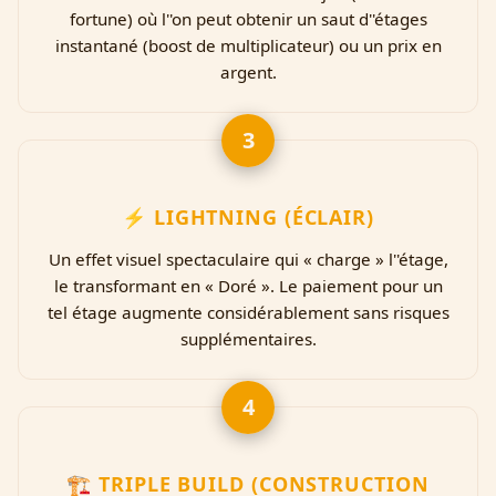
fortune) où l''on peut obtenir un saut d''étages
instantané (boost de multiplicateur) ou un prix en
argent.
3
⚡ LIGHTNING (ÉCLAIR)
Un effet visuel spectaculaire qui « charge » l''étage,
le transformant en « Doré ». Le paiement pour un
tel étage augmente considérablement sans risques
supplémentaires.
4
🏗️ TRIPLE BUILD (CONSTRUCTION