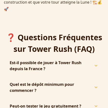
construction et que votre tour atteigne la Lune ! 🏗️💰
🚀
❓ Questions Fréquentes
sur Tower Rush (FAQ)
Est-il possible de jouer à Tower Rush
depuis la France ?
Quel est le dépôt minimum pour
commencer ?
Peut-on tester le jeu gratuitement ?