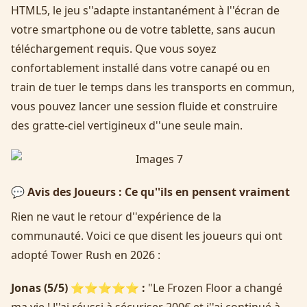
HTML5, le jeu s''adapte instantanément à l''écran de
votre smartphone ou de votre tablette, sans aucun
téléchargement requis. Que vous soyez
confortablement installé dans votre canapé ou en
train de tuer le temps dans les transports en commun,
vous pouvez lancer une session fluide et construire
des gratte-ciel vertigineux d''une seule main.
💬 Avis des Joueurs : Ce qu''ils en pensent vraiment
Rien ne vaut le retour d''expérience de la
communauté. Voici ce que disent les joueurs qui ont
adopté Tower Rush en 2026 :
Jonas (5/5) ⭐⭐⭐⭐⭐ :
"Le Frozen Floor a changé