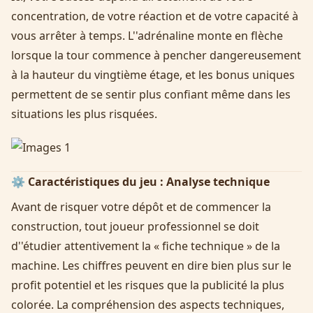
concentration, de votre réaction et de votre capacité à
vous arrêter à temps. L''adrénaline monte en flèche
lorsque la tour commence à pencher dangereusement
à la hauteur du vingtième étage, et les bonus uniques
permettent de se sentir plus confiant même dans les
situations les plus risquées.
⚙️ Caractéristiques du jeu : Analyse technique
Avant de risquer votre dépôt et de commencer la
construction, tout joueur professionnel se doit
d''étudier attentivement la « fiche technique » de la
machine. Les chiffres peuvent en dire bien plus sur le
profit potentiel et les risques que la publicité la plus
colorée. La compréhension des aspects techniques,