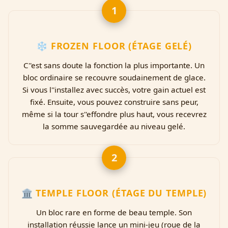
1
❄️ FROZEN FLOOR (ÉTAGE GELÉ)
C''est sans doute la fonction la plus importante. Un
bloc ordinaire se recouvre soudainement de glace.
Si vous l''installez avec succès, votre gain actuel est
fixé. Ensuite, vous pouvez construire sans peur,
même si la tour s''effondre plus haut, vous recevrez
la somme sauvegardée au niveau gelé.
2
🏛️ TEMPLE FLOOR (ÉTAGE DU TEMPLE)
Un bloc rare en forme de beau temple. Son
installation réussie lance un mini-jeu (roue de la