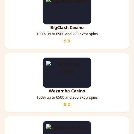
BigClash Casino
100% up to €500 and 200 extra spins
9.8
Wazamba Casino
100% up to €500 and 200 extra spins
9.2