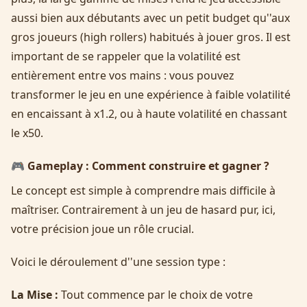
aussi bien aux débutants avec un petit budget qu''aux
gros joueurs (high rollers) habitués à jouer gros. Il est
important de se rappeler que la volatilité est
entièrement entre vos mains : vous pouvez
transformer le jeu en une expérience à faible volatilité
en encaissant à x1.2, ou à haute volatilité en chassant
le x50.
🎮 Gameplay : Comment construire et gagner ?
Le concept est simple à comprendre mais difficile à
maîtriser. Contrairement à un jeu de hasard pur, ici,
votre précision joue un rôle crucial.
Voici le déroulement d''une session type :
La Mise :
Tout commence par le choix de votre