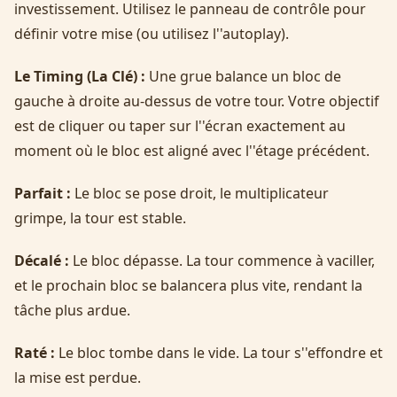
investissement. Utilisez le panneau de contrôle pour
définir votre mise (ou utilisez l''autoplay).
Le Timing (La Clé) :
Une grue balance un bloc de
gauche à droite au-dessus de votre tour. Votre objectif
est de cliquer ou taper sur l''écran exactement au
moment où le bloc est aligné avec l''étage précédent.
Parfait :
Le bloc se pose droit, le multiplicateur
grimpe, la tour est stable.
Décalé :
Le bloc dépasse. La tour commence à vaciller,
et le prochain bloc se balancera plus vite, rendant la
tâche plus ardue.
Raté :
Le bloc tombe dans le vide. La tour s''effondre et
la mise est perdue.