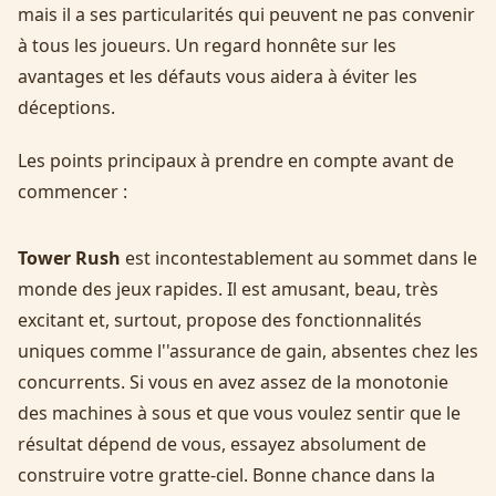
mais il a ses particularités qui peuvent ne pas convenir
à tous les joueurs. Un regard honnête sur les
avantages et les défauts vous aidera à éviter les
déceptions.
Les points principaux à prendre en compte avant de
commencer :
Tower Rush
est incontestablement au sommet dans le
monde des jeux rapides. Il est amusant, beau, très
excitant et, surtout, propose des fonctionnalités
uniques comme l''assurance de gain, absentes chez les
concurrents. Si vous en avez assez de la monotonie
des machines à sous et que vous voulez sentir que le
résultat dépend de vous, essayez absolument de
construire votre gratte-ciel. Bonne chance dans la