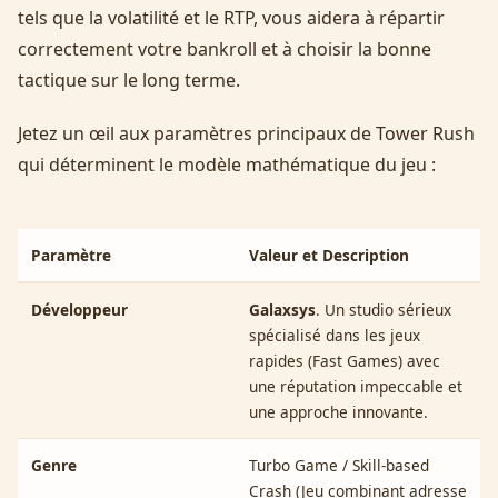
tels que la volatilité et le RTP, vous aidera à répartir
correctement votre bankroll et à choisir la bonne
tactique sur le long terme.
Jetez un œil aux paramètres principaux de Tower Rush
qui déterminent le modèle mathématique du jeu :
Paramètre
Valeur et Description
Développeur
Galaxsys
. Un studio sérieux
spécialisé dans les jeux
rapides (Fast Games) avec
une réputation impeccable et
une approche innovante.
Genre
Turbo Game / Skill-based
Crash (Jeu combinant adresse